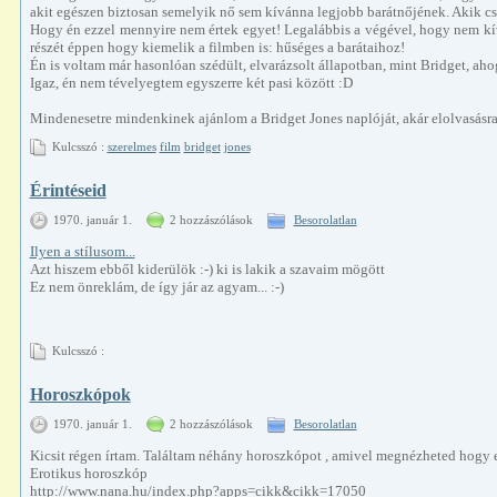
akit egészen biztosan semelyik nő sem kívánna legjobb barátnőjének. Akik csak
Hogy én ezzel mennyire nem értek egyet! Legalábbis a végével, hogy nem kívá
részét éppen hogy kiemelik a filmben is: hűséges a barátaihoz!
Én is voltam már hasonlóan szédült, elvarázsolt állapotban, mint Bridget, aho
Igaz, én nem tévelyegtem egyszerre két pasi között :D
Mindenesetre mindenkinek ajánlom a Bridget Jones naplóját, akár elolvasásra
Kulcsszó :
szerelmes
film
bridget
jones
Érintéseid
1970. január 1.
2 hozzászólások
Besorolatlan
Ilyen a stílusom...
Azt hiszem ebből kiderülök :-) ki is lakik a szavaim mögött
Ez nem önreklám, de így jár az agyam... :-)
Kulcsszó :
Horoszkópok
1970. január 1.
2 hozzászólások
Besorolatlan
Kicsit régen írtam. Találtam néhány horoszkópot , amivel megnézheted hogy 
Erotikus horoszkóp
http://www.nana.hu/index.php?apps=cikk&cikk=17050