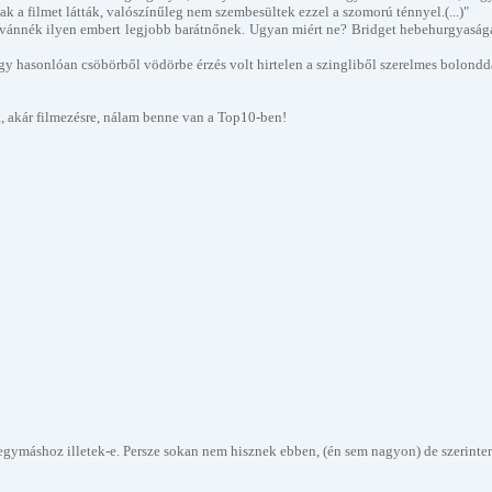
 a filmet látták, valószínűleg nem szembesültek ezzel a szomorú ténnyel.(...)"
nnék ilyen embert legjobb barátnőnek. Ugyan miért ne? Bridget hebehurgyasága vid
gy hasonlóan csöbörből vödörbe érzés volt hirtelen a szingliből szerelmes bolonddá
, akár filmezésre, nálam benne van a Top10-ben!
egymáshoz illetek-e. Persze sokan nem hisznek ebben, (én sem nagyon) de szerint