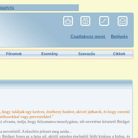
party.hu
Csatlakozz most
Belépés
Fórumok
Esemény
Szavazás
Cikkek
 hogy találjak egy kedves, érzékeny barátot, akivel járhatok, és hogy ezentúl
atékosokkal vagy perverzekkel."
aki olvasta, tudja, hogy folyamatos mosolygásra, sőt nevetésre késztető Bridget
nevetéstől. A tűzoltós jelenet meg aztán...
Bridget Jones az a fajta nő, akitől minden épelméjű férfit kirázna a hideg, és