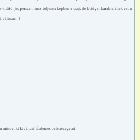
ító, jó, persze, nincs teljesen képben a csaj, de Bridget karakterének ezt a
 változni :)
em mindenki kíváncsi. Érdemes belenézegetni.