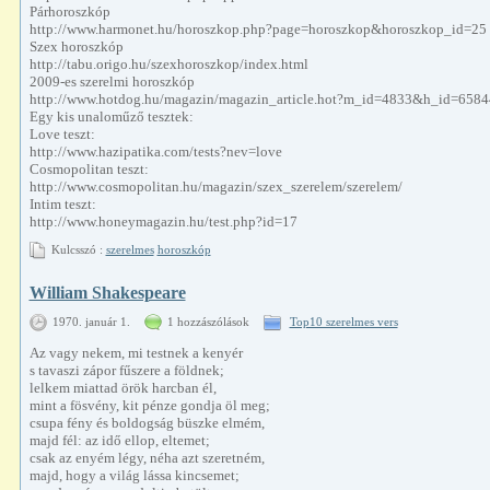
Párhoroszkóp
http://www.harmonet.hu/horoszkop.php?page=horoszkop&horoszkop_id=25
Szex horoszkóp
http://tabu.origo.hu/szexhoroszkop/index.html
2009-es szerelmi horoszkóp
http://www.hotdog.hu/magazin/magazin_article.hot?m_id=4833&h_id=65
Egy kis unaloműző tesztek:
Love teszt:
http://www.hazipatika.com/tests?nev=love
Cosmopolitan teszt:
http://www.cosmopolitan.hu/magazin/szex_szerelem/szerelem/
Intim teszt:
http://www.honeymagazin.hu/test.php?id=17
Kulcsszó :
szerelmes
horoszkóp
William Shakespeare
1970. január 1.
1 hozzászólások
Top10 szerelmes vers
Az vagy nekem, mi testnek a kenyér
s tavaszi zápor fűszere a földnek;
lelkem miattad örök harcban él,
mint a fösvény, kit pénze gondja öl meg;
csupa fény és boldogság büszke elmém,
majd fél: az idő ellop, eltemet;
csak az enyém légy, néha azt szeretném,
majd, hogy a világ lássa kincsemet;