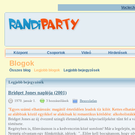
Vocler.
Központ
Csoportok
Videó
Hirdetések
Blogok
Legjobb bejegyzések
Összes blog
Legjobb blogok
Legjobb bejegyzések
Legjobb bejegyzések
Bridget Jones naplója (2001)
1970. január 1.
3 hozzászólások
Besorolatlan
"Egyes számú elhatározás: magától értetődően leadok tíz kilót. Kettes elhatá
az alábbiak közül egyikkel se alakítsak ki romantikus kötődést: alkoholistá
Bridget Jones az új évezred szingli életmódjának képviselőjeként tűnt fel a vá
története.
Regényben is, filmvásznon is a kedvenceim közé sorolom! Már a legelején, miko
Nemrég olvastam egy filmkritikát, idézek: "...Előre kell bocsátanom, hogy olv