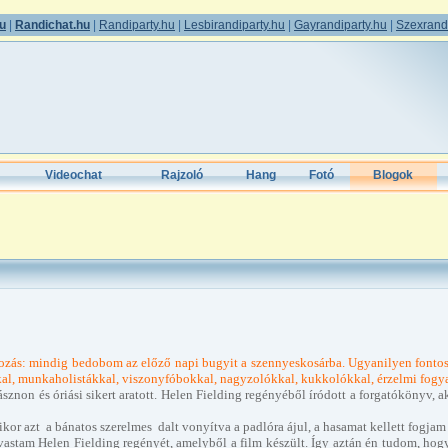
hu
|
Randichat.hu
|
Randiparty.hu
|
Lesbirandiparty.hu
|
Gayrandiparty.hu
|
Szexrandi
Videochat
Rajzoló
Hang
Fotó
Blogok
rozás: mindig bedobom az előző napi bugyit a szennyeskosárba. Ugyanilyen fontos,
kkal, munkaholistákkal, viszonyfóbokkal, nagyzolókkal, kukkolókkal, érzelmi fogy
sznon és óriási sikert aratott. Helen Fielding regényéből íródott a forgatókönyv, 
r azt a bánatos szerelmes dalt vonyítva a padlóra ájul, a hasamat kellett fogjam a 
astam Helen Fielding regényét, amelyből a film készült. Így aztán én tudom, hogy 