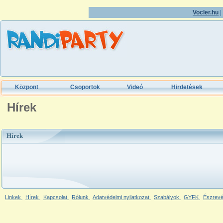
Vocler.hu
Központ
Csoportok
Videó
Hirdetések
Hírek
Hírek
Linkek
Hírek
Kapcsolat
Rólunk
Adatvédelmi nyilatkozat
Szabályok
GYFK
Észrevé