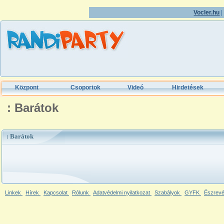
Vocler.hu
Központ
Csoportok
Videó
Hirdetések
: Barátok
: Barátok
Linkek
Hírek
Kapcsolat
Rólunk
Adatvédelmi nyilatkozat
Szabályok
GYFK
Észrevé