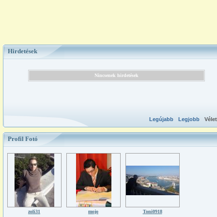
Hirdetések
Nincsenek hirdetések
Legújabb
Legjobb
Véle
Profil Fotó
zoli31
mojo
Toni0918