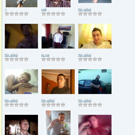
:)
saját
Név nélkül
Név nélkül
én vok
Név nélkül
Név nélkül
Név nélkül
Név nélkül