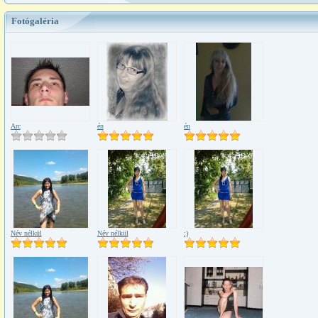
Fotógaléria
Arc
én
én
Név nélkül
Név nélkül
:)