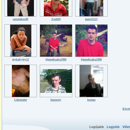
szexember40
Zsolt69
marci1123
joybabyjoy32
6jozsefcsaba1906
6jozsefcsaba1906
Lifestealer
henessey
keoma
Követ
Legújabb
Legjobb
Véle