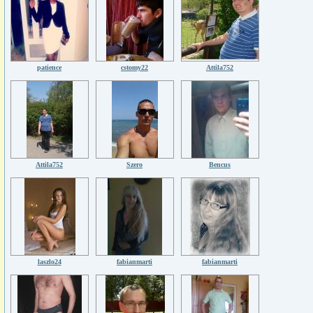
patience
cstomy22
Attila752
Attila752
Szero
Bencus
laszlo24
fabianmarti
fabianmarti