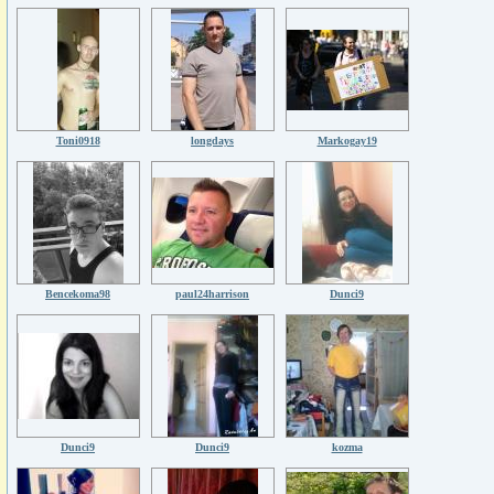
Toni0918
longdays
Markogay19
Bencekoma98
paul24harrison
Dunci9
Dunci9
Dunci9
kozma