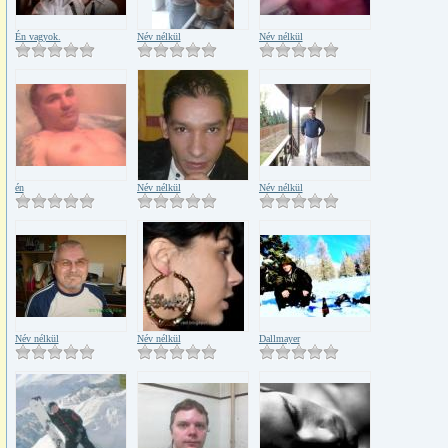
Én vagyok.
Név nélkül
Név nélkül
én
Név nélkül
Név nélkül
Név nélkül
Név nélkül
Dallmayer