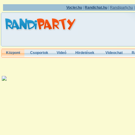
Vocler.hu
|
Randichat.hu
|
Randiparty.hu
Központ
Csoportok
Videó
Hirdetések
Videochat
R