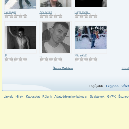
Dallmayer
Név nélkül
Carpe diem...
:P
...
Név nélkül
Összes Mutatása
Követ
Legújabb
Legjobb
Véle
Linkek
Hírek
Kapcsolat
Rólunk
Adatvédelmi nyilatkozat
Szabályok
GYFK
Észrev