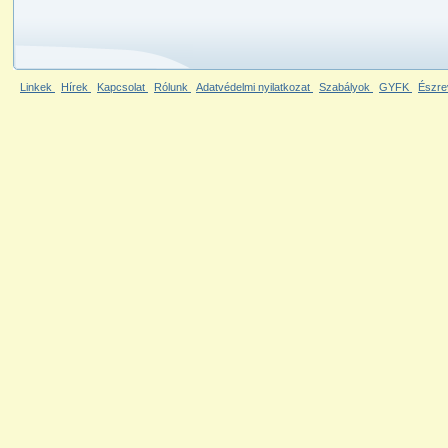
Linkek
Hírek
Kapcsolat
Rólunk
Adatvédelmi nyilatkozat
Szabályok
GYFK
Észre