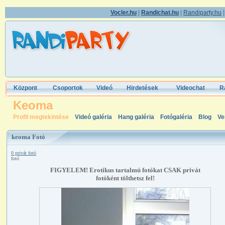
Vocler.hu
|
Randichat.hu
|
Randiparty.hu
Központ
Csoportok
Videó
Hirdetések
Videochat
R
Keoma
Profil megtekintése
Videó galéria
Hang galéria
Fotógaléria
Blog
Ve
keoma Fotó
0 privát fotó
fotó
FIGYELEM! Erotikus tartalmú fotókat CSAK privát
fotóként tölthetsz fel!