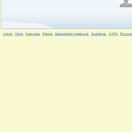
Linkek
Hírek
Kapcsolat
Rólunk
Adatvédelmi nyilatkozat
Szabályok
GYFK
Észrevé