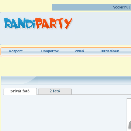
Vocler.hu
Központ
Csoportok
Videó
Hirdetések
privát fotó
2 fotó