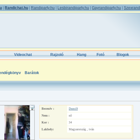
hu
|
Randichat.hu
|
Randiparty.hu
|
Lesbirandiparty.hu
|
Gayrandiparty.hu
|
Szexrandi
Videochat
Rajzoló
Hang
Fotó
Blogok
endégkönyv
Barátok
Becenév :
Dunci9
Nem :
nõ
Kor :
34
Lakhely:
Magyarország , iván