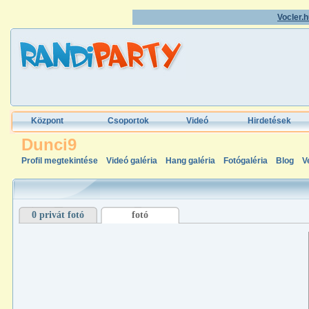
Vocler.
Központ
Csoportok
Videó
Hirdetések
Dunci9
Profil megtekintése
Videó galéria
Hang galéria
Fotógaléria
Blog
V
0 privát fotó
fotó