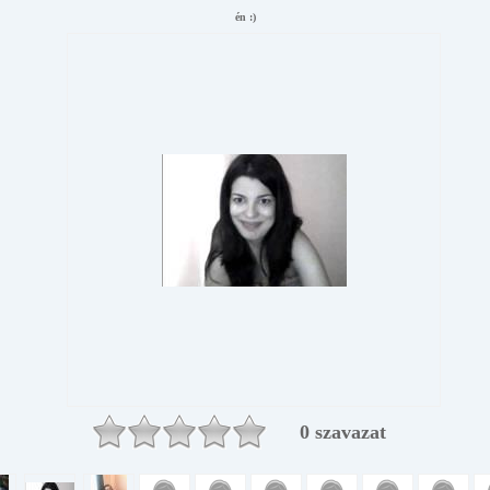
én :)
0 szavazat