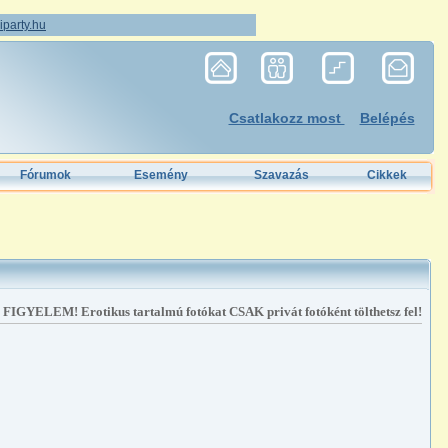
party.hu
Csatlakozz most
Belépés
Fórumok
Esemény
Szavazás
Cikkek
FIGYELEM! Erotikus tartalmú fotókat CSAK privát fotóként tölthetsz fel!