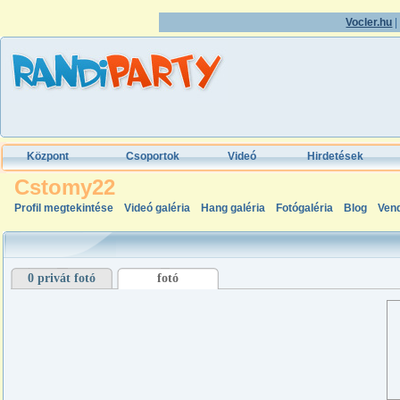
Vocler.hu
Központ
Csoportok
Videó
Hirdetések
Cstomy22
Profil megtekintése
Videó galéria
Hang galéria
Fotógaléria
Blog
Ven
0 privát fotó
fotó