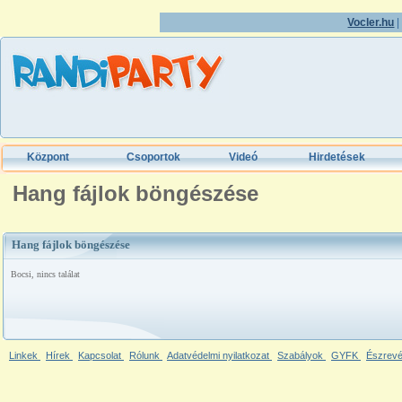
Vocler.hu
Központ
Csoportok
Videó
Hirdetések
Hang fájlok böngészése
Hang fájlok böngészése
Bocsi, nincs találat
Linkek
Hírek
Kapcsolat
Rólunk
Adatvédelmi nyilatkozat
Szabályok
GYFK
Észrevé