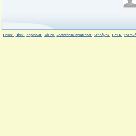
Linkek
Hírek
Kapcsolat
Rólunk
Adatvédelmi nyilatkozat
Szabályok
GYFK
Észrevé