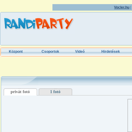
Vocler.hu
Központ
Csoportok
Videó
Hirdetések
privát fotó
1 fotó